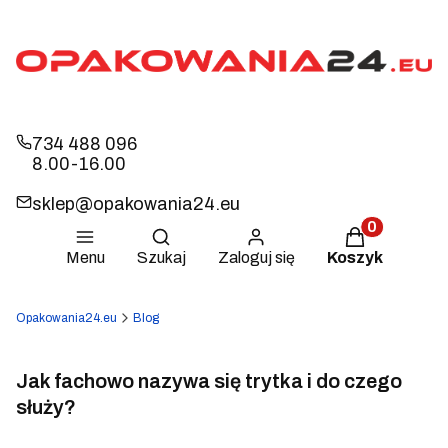
734 488 096
8.00-16.00
sklep@opakowania24.eu
Otwórz wyszukiwarkę
Produkty w k
Menu
Szukaj
Zaloguj się
Koszyk
Opakowania24.eu
Blog
Jak fachowo nazywa się trytka i do czego
służy?