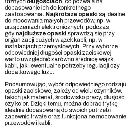
różnych
długościach
, co pozwala na
dopasowanie ich do konkretnego
zastosowania.
Najkrótsze opaski
są idealne
do mocowania małych przewodów, np. w
urządzeniach elektronicznych, podczas
gdy
najdłuższe opaski
sprawdzą się przy
organizacji dużych wiązek kabli, np. w
instalacjach przemysłowych. Przy wyborze
odpowiedniej długości opaski zaciskowej
warto uwzględnić zarówno średnicę wiązki
kabli, jak i ewentualne potrzeby regulacji czy
dodatkowego luzu.
Podsumowując, wybór odpowiedniego rodzaju
opaski zaciskowej zależy od wielu czynników,
takich jak materiał, środowisko pracy, długość
czy kolor. Dzięki temu, można dobrać trytkę
idealnie dopasowaną do swoich potrzeb i
zapewnić trwałe oraz funkcjonalne mocowanie
przewodów i kabli.