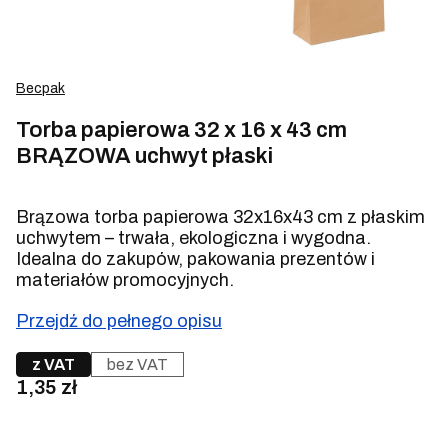
Becpak
Torba papierowa 32 x 16 x 43 cm
BRĄZOWA uchwyt płaski
Brązowa torba papierowa 32x16x43 cm z płaskim
uchwytem – trwała, ekologiczna i wygodna.
Idealna do zakupów, pakowania prezentów i
materiałów promocyjnych.
Przejdź do pełnego opisu
z VAT
bez VAT
Cena
1,35 zł