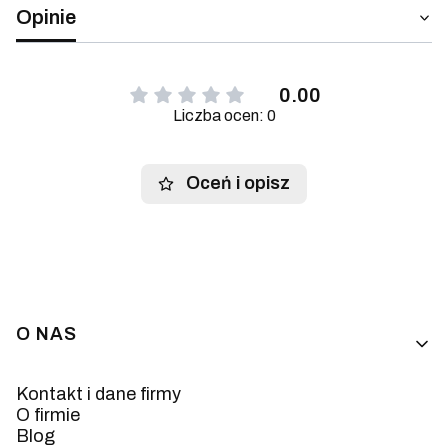
Opinie
0.00
Liczba ocen: 0
Oceń i opisz
Linki w stopce
O NAS
Kontakt i dane firmy
O firmie
Blog