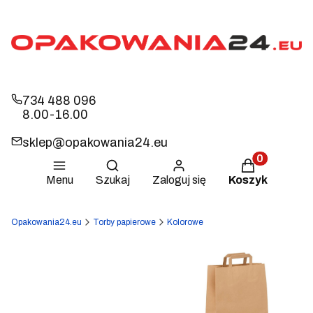
734 488 096
8.00-16.00
sklep@opakowania24.eu
Otwórz wyszukiwarkę
Produkty w k
Menu
Szukaj
Zaloguj się
Koszyk
Opakowania24.eu
Torby papierowe
Kolorowe