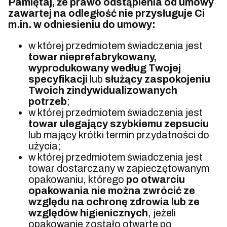
Pamiętaj, że prawo odstąpienia od umowy
zawartej na odległość nie przysługuje Ci
m.in. w odniesieniu do umowy:
w której przedmiotem świadczenia jest
towar nieprefabrykowany,
wyprodukowany według Twojej
specyfikacji
lub
służący zaspokojeniu
Twoich zindywidualizowanych
potrzeb
;
w której przedmiotem świadczenia jest
towar ulegający szybkiemu zepsuciu
lub mający krótki termin przydatności do
użycia;
w której przedmiotem świadczenia jest
towar dostarczany w zapieczętowanym
opakowaniu, którego
po otwarciu
opakowania nie można zwrócić ze
względu na ochronę zdrowia lub ze
względów higienicznych
, jeżeli
opakowanie zostało otwarte po