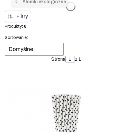
Słomki ekologiczne
Filtry
Produkty:
6
Lista produktów
Sortowanie:
Domyślne
Strona
z 1