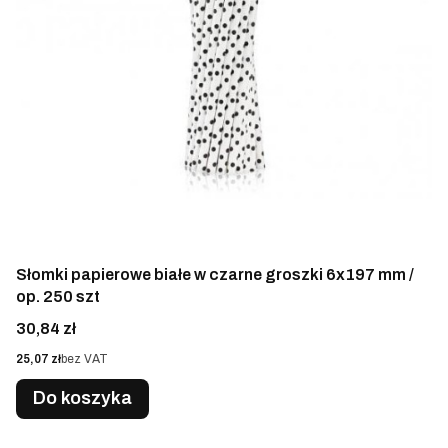
Słomki papierowe białe w czarne groszki 6x197 mm /
op. 250 szt
Cena
30,84 zł
Cena
25,07 zł
bez VAT
Do koszyka