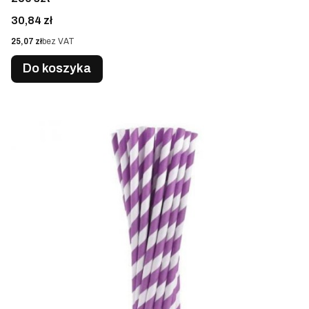
Cena
30,84 zł
Cena
25,07 zł
bez VAT
Do koszyka