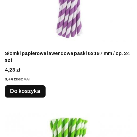
Słomki papierowe lawendowe paski 6x197 mm / op. 24
szt
Cena
4,23 zł
Cena
3,44 zł
bez VAT
Do koszyka