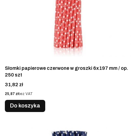
Słomki papierowe czerwone w groszki 6x197 mm / op.
250 szt
Cena
31,82 zł
Cena
25,87 zł
bez VAT
Do koszyka