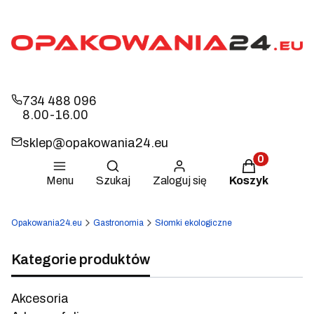
734 488 096
8.00-16.00
sklep@opakowania24.eu
Otwórz wyszukiwarkę
Produkty w k
Menu
Szukaj
Zaloguj się
Koszyk
Opakowania24.eu
Gastronomia
Słomki ekologiczne
Kategorie produktów
Akcesoria