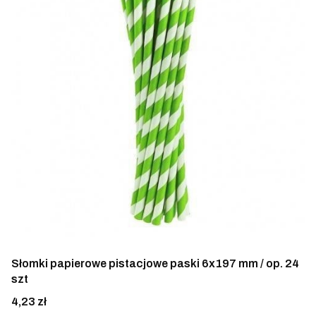
Słomki papierowe pistacjowe paski 6x197 mm / op. 24
szt
Cena
4,23 zł