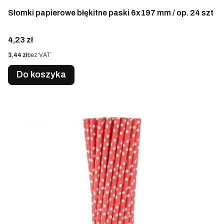
Słomki papierowe błękitne paski 6x197 mm / op. 24 szt
Cena
4,23 zł
Cena
3,44 zł
bez VAT
Do koszyka