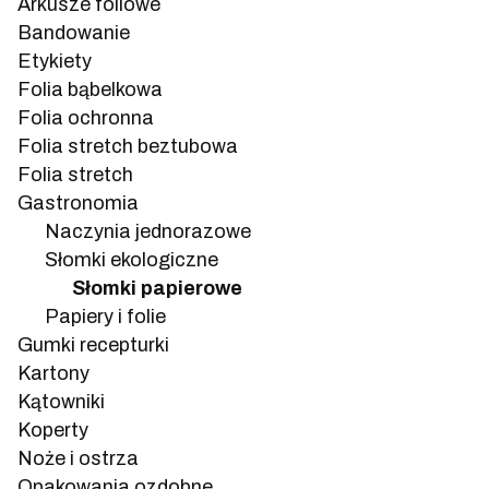
Arkusze foliowe
Bandowanie
Etykiety
Folia bąbelkowa
Folia ochronna
Folia stretch beztubowa
Folia stretch
Gastronomia
Naczynia jednorazowe
Słomki ekologiczne
Słomki papierowe
Papiery i folie
Gumki recepturki
Kartony
Kątowniki
Koperty
Noże i ostrza
Opakowania ozdobne