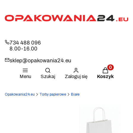
734 488 096
8.00-16.00
sklep@opakowania24.eu
Otwórz wyszukiwarkę
Produkty w k
Menu
Szukaj
Zaloguj się
Koszyk
Opakowania24.eu
Torby papierowe
Białe