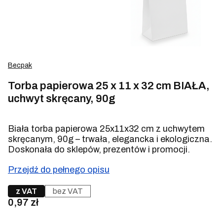
Becpak
Torba papierowa 25 x 11 x 32 cm BIAŁA,
uchwyt skręcany, 90g
Biała torba papierowa 25x11x32 cm z uchwytem
skręcanym, 90g – trwała, elegancka i ekologiczna.
Doskonała do sklepów, prezentów i promocji.
Przejdź do pełnego opisu
z VAT
bez VAT
Cena
0,97 zł