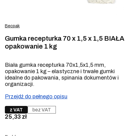
Becpak
Gumka recepturka 70 x 1,5 x 1,5 BIAŁA
opakowanie 1 kg
Biała gumka recepturka 70x1,5x1,5 mm,
opakowanie 1 kg – elastyczne i trwałe gumki
idealne do pakowania, spinania dokumentów i
organizacji.
Przejdź do pełnego opisu
z VAT
bez VAT
Cena
25,33 zł