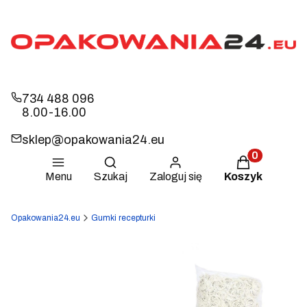
734 488 096
8.00-16.00
sklep@opakowania24.eu
Otwórz wyszukiwarkę
Produkty w k
Menu
Szukaj
Zaloguj się
Koszyk
Opakowania24.eu
Gumki recepturki