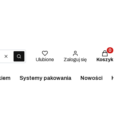
Produkty w ko
Wyczyść
Szukaj
Ulubione
Zaloguj się
Koszyk
ukiem
Systemy pakowania
Nowości
Kontakt i